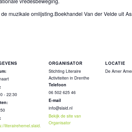
ationale vredesbeweging.
 de muzikale omlijsting.Boekhandel Van der Velde uit A
GEVENS
ORGANISATOR
LOCATIE
um:
Stichting Literaire
De Amer Ame
Activiteiten in Drenthe
maart
Telefoon
:
06 502 625 46
0 - 22:30
E-mail
ten:
info@slaid.nl
,50
Bekijk de site van
:
Organisator
s://literairehemel.slaid.