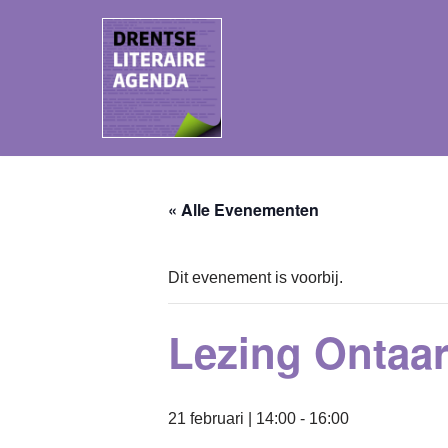
Ga
naar
de
inhoud
« Alle Evenementen
Dit evenement is voorbij.
Lezing Ontaa
21 februari | 14:00
-
16:00