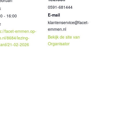
ebruari
0591-681444
:
E-mail
0 - 16:00
klantenservice@facet-
:
emmen.nl
s://facet-emmen.op-
Bekijk de site van
.nl/8684/lezing-
Organisator
aard/21-02-2026