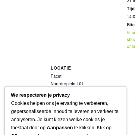
21 f
Tijd
14:0
Site
http
shop
ont
LOCATIE
Facet
Noorderplein 101
Emmen
,
Drenthe
7811mg
We respecteren je privacy
Netherlands
+ Google
Cookies helpen ons je ervaring te verbeteren,
Maps
gepersonaliseerde inhoud te leveren en verkeer te
Telefoon
analyseren. Je kunt kiezen welke cookies je
0591681444
toestaat door op
Aanpassen
te klikken. Klik op
Bekijk de site van Locatie