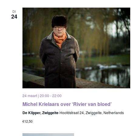
DI
24
24 maart | 20:00
-
22:00
Michel Krielaars over ‘Rivier van bloed’
De Klipper, Zwiggelte
Hoofdstraat 24, Zwiggelte, Netherlands
€12,50