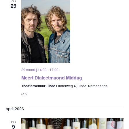
ZO
29
29 maart | 14:30
-
17:00
Meert Dialectmaond Middag
Theaterschuur Linde
Linderweg 4, Linde, Netherlands
€15
april 2026
DO
9