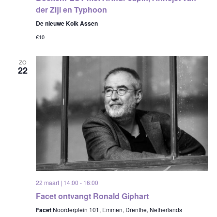
der Zijl en Typhoon
De nieuwe Kolk Assen
€10
ZO
22
22 maart | 14:00
-
16:00
Facet ontvangt Ronald Giphart
Facet
Noorderplein 101, Emmen, Drenthe, Netherlands