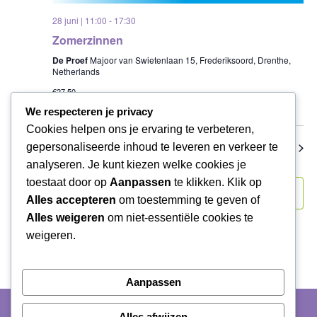
28 juni | 11:00
-
17:30
Zomerzinnen
De Proef
Majoor van Swietenlaan 15, Frederiksoord, Drenthe,
Netherlands
€27,50
We respecteren je privacy
Cookies helpen ons je ervaring te verbeteren,
gepersonaliseerde inhoud te leveren en verkeer te
Evenementen
Evene
Vorige
Vandaag
Volgende
analyseren. Je kunt kiezen welke cookies je
toestaat door op
Aanpassen
te klikken. Klik op
Abonneer op kalender
Alles accepteren
om toestemming te geven of
Alles weigeren
om niet-essentiële cookies te
weigeren.
Aanpassen
©
Stichting Literaire Activiteiten in Drenthe
Alles afwijzen