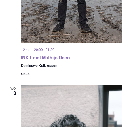
12 mei | 20:00
-
21:30
INKT met Mathijs Deen
De nieuwe Kolk Assen
€10,00
WO
13