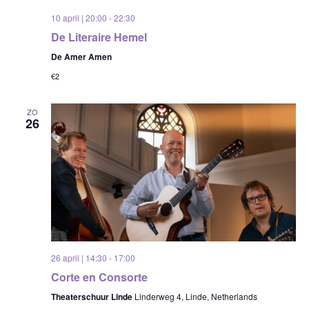
10 april | 20:00
-
22:30
De Literaire Hemel
De Amer Amen
€2
ZO
26
26 april | 14:30
-
17:00
Corte en Consorte
Theaterschuur Linde
Linderweg 4, Linde, Netherlands